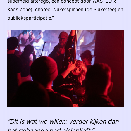
superheld alterego, een concept door WASTED x
Xaos Zone), choreo, suikerspinnen (de Suikerfee) en
publieksparticipatie.”
“Dit is wat we willen: verder kijken dan
het gebaande pad alsjeblieft.”