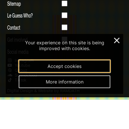
Sitemap
Le Guess Who?
Contact
Get involved
×
Your experience on this site is being
improved with cookies.
Social media
Instagram
Youtube
Accept cookies
Qobuz
Soundcloud
Tiktok
More information
Digital Design & Website by RAMDATH