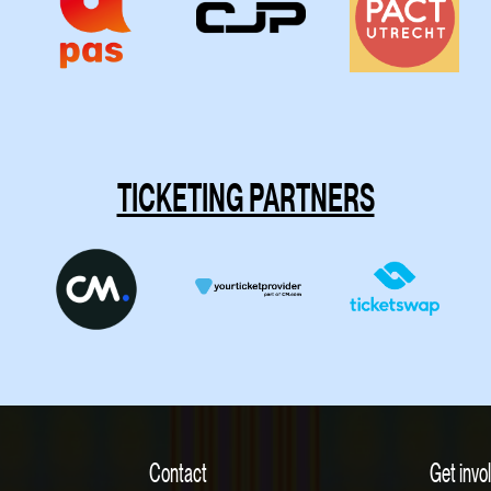
TICKETING PARTNERS
Contact
Get invo