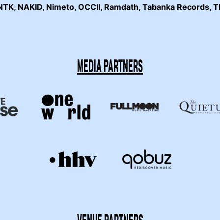
NTK
, NAKID,
Nimeto
, OCCII,
Ramdath
, Tabanka Records,
T
MEDIA PARTNERS