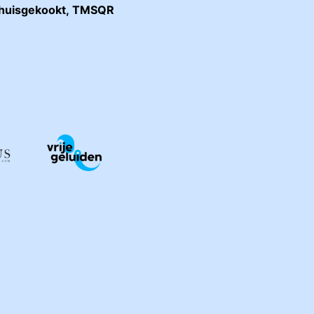
huisgekookt
,
TMSQR