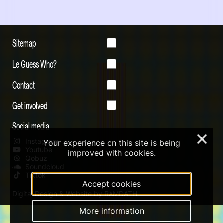
Sitemap
Le Guess Who?
Contact
Get involved
Social media
×
Instagram
Your experience on this site is being
Youtube
improved with cookies.
Qobuz
Soundcloud
Tiktok
Accept cookies
Digital Design & Website by RAMDATH
More information