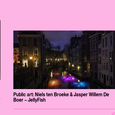
Public art: Niels ten Broeke & Jasper Willem De
Boer – JellyFish
?
U