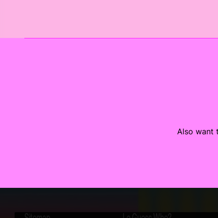
Also want t
Sitemap
Le Guess Who?