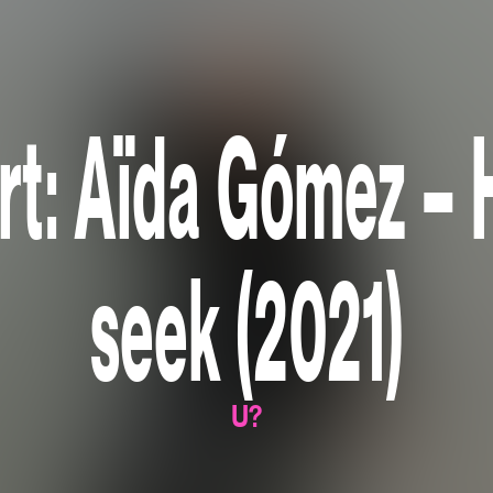
art: Aïda Gómez – 
seek (2021)
U?