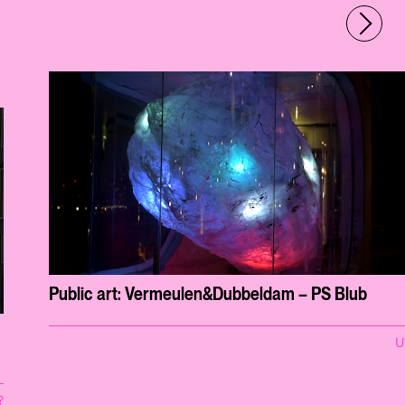
Public art: Vermeulen&Dubbeldam – PS Blub
U
?