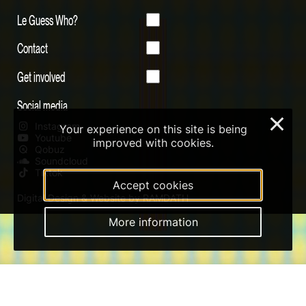
Le Guess Who?
Contact
Get involved
Social media
×
Instagram
Your experience on this site is being
Youtube
improved with cookies.
Qobuz
Soundcloud
Tiktok
Accept cookies
Digital Design & Website by RAMDATH
More information