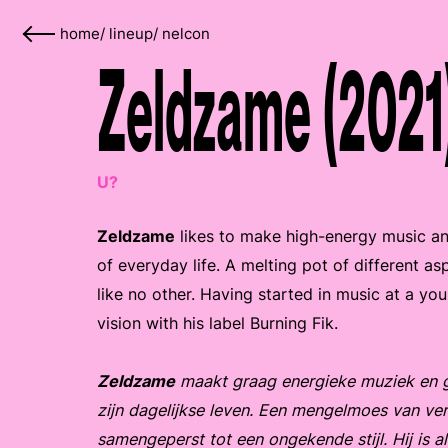
home
/
lineup
/
nelcon
Zeldzame (2021
U?
Zeldzame
likes to make high-energy music an
of everyday life. A melting pot of different as
like no other. Having started in music at a you
vision with his label Burning Fik.
Zeldzame
maakt graag energieke muziek en ge
zijn dagelijkse leven. Een mengelmoes van vers
samengeperst tot een ongekende stijl. Hij is a