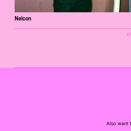
Nelcon
U
Also want t