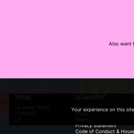
Also want t
Sitemap
Le Guess Who?
Le Guess Who?
Partners
Your experience on this sit
COSMOS
Press
U?
Team
Privacy statement
Code of Conduct & House