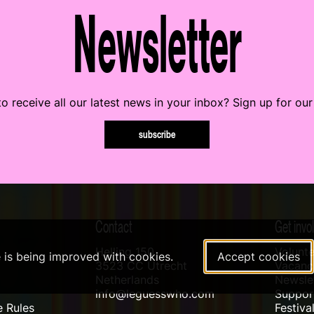
Newsletter
o receive all our latest news in your inbox? Sign up for our
subscribe
Contact
Get invo
Helling 150
Volunte
e is being improved with cookies.
Accept cookies
3523 CC Utrecht
Vacanci
Netherlands
Newslet
info@leguesswho.com
Suppo
 Rules
Festiva