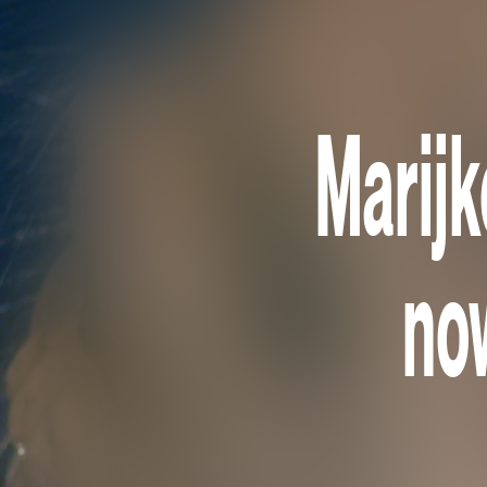
Marij
no