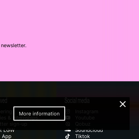
 newsletter.
lved
Social media
×
ering
Instagram
More information
es & Internships
Youtube
ter sign-up
Qobuz
rt LGW
Soundcloud
l App
Tiktok