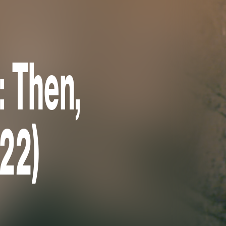
 Then,
22)