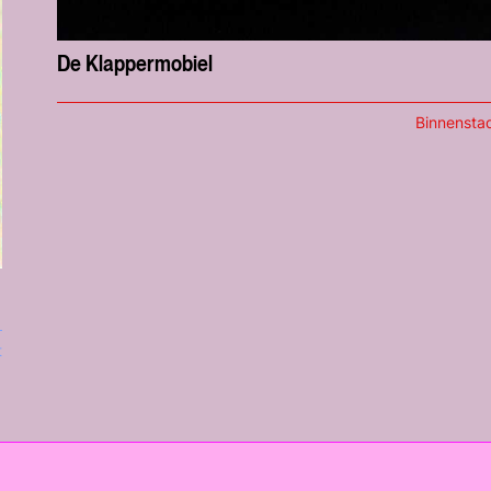
De Klappermobiel
Binnensta
t