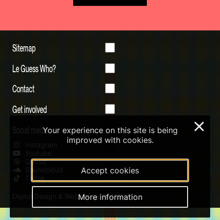
Sitemap
Le Guess Who?
Contact
Get involved
×
Social media
Your experience on this site is being
improved with cookies.
Instagram
Youtube
Qobuz
Soundcloud
Accept cookies
Tiktok
Digital Design & Website by RAMDATH
More information