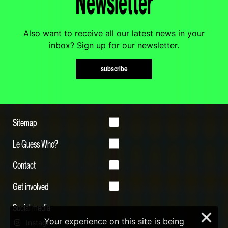
Newsletter
Also want to receive all our latest news in your
inbox? Sign up for our newsletter.
subscribe
Sitemap
Le Guess Who?
Contact
Get involved
Social media
×
Your experience on this site is being
Instagram