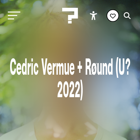
Cedric Vermue + Røund (U?
2022)