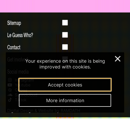
Sitemap
Le Guess Who?
Contact
×
Get involved
Your experience on this site is being
improved with cookies.
Social media
Instagram
Accept cookies
Youtube
Qobuz
Soundcloud
Tiktok
More information
Digital Design & Website by RAMDATH