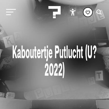
Kaboutertje Putlucht (U?
2022)