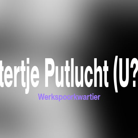
ertje Putlucht (U
Werkspoorkwartier