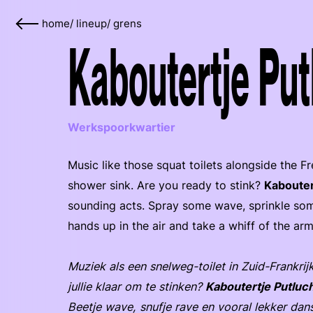
home
/
lineup
/
grens
Kaboutertje Put
Werkspoorkwartier
Music like those squat toilets alongside the F
shower sink. Are you ready to stink?
Kabouter
sounding acts. Spray some wave, sprinkle som
hands up in the air and take a whiff of the ar
Muziek als een snelweg-toilet in Zuid-Frankrij
jullie klaar om te stinken?
Kaboutertje Putluc
Beetje wave, snufje rave en vooral lekker dans