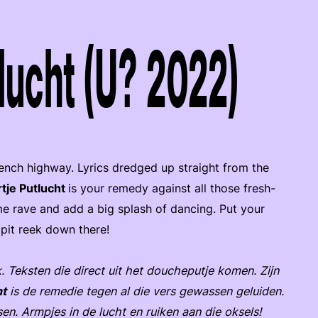
lucht (U? 2022)
rench highway. Lyrics dredged up straight from the
tje Putlucht
is your remedy against all those fresh-
e rave and add a big splash of dancing. Put your
mpit reek down there!
k. Teksten die direct uit het doucheputje komen. Zijn
ht
is de remedie tegen al die vers gewassen geluiden.
en. Armpjes in de lucht en ruiken aan die oksels!