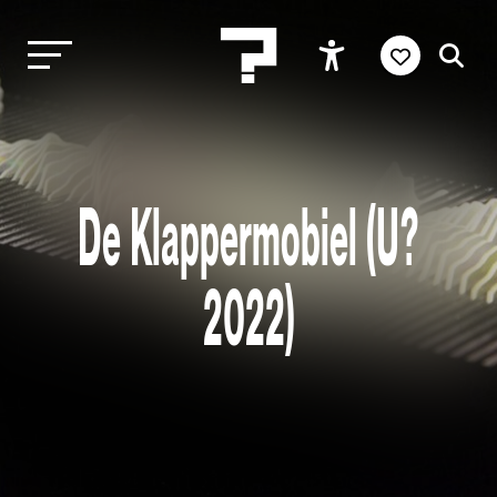
De Klappermobiel (U?
2022)